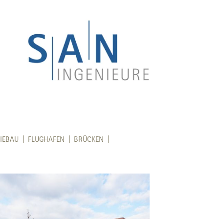
IEBAU |
FLUGHAFEN |
BRÜCKEN |